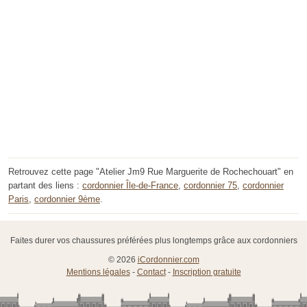
Retrouvez cette page "Atelier Jm9 Rue Marguerite de Rochechouart" en
partant des liens :
cordonnier Île-de-France
,
cordonnier 75
,
cordonnier
Paris
,
cordonnier 9ème
.
Faites durer vos chaussures préférées plus longtemps grâce aux cordonniers
© 2026
iCordonnier.com
Mentions légales
-
Contact
-
Inscription gratuite