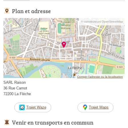
Plan et adresse
© contributeurs OpenStreetMap
Corriger l’adresse ou la localisation
SARL Raison
36 Rue Carnot
72200 La Flèche
Trajet Waze
Trajet Maps
Venir en transports en commun