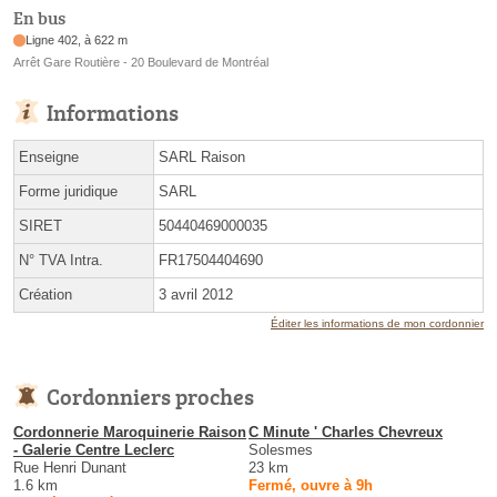
En bus
Ligne 402, à 622 m
Arrêt Gare Routière - 20 Boulevard de Montréal
Informations
Enseigne
SARL Raison
Forme juridique
SARL
SIRET
50440469000035
N° TVA Intra.
FR17504404690
Création
3 avril 2012
Éditer les informations de mon cordonnier
Cordonniers proches
Cordonnerie Maroquinerie Raison
C Minute ' Charles Chevreux
- Galerie Centre Leclerc
Solesmes
Rue Henri Dunant
23 km
1.6 km
Fermé, ouvre à 9h