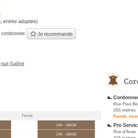
h
, entrée adaptée)
 cordonnier.
Je recommande
e-sur-Saône
Cor
Cordonneri
Rue Paul Be
255 mètres
Fermé, ouvr
Fermé
Pro Servic
14h - 18h30
Rue d'Anse
14h - 18h30
315 mètres