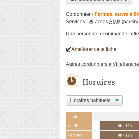
Cordonnier
-
Fermée, ouvre à 8
Services :
accès
PMR
(parking
Une personne
recommande
cette
Améliorer cette fiche
Autres cordonniers à Villefranch
Horaires
Lundi
Mardi
8h - 12h
Mercredi
8h - 12h