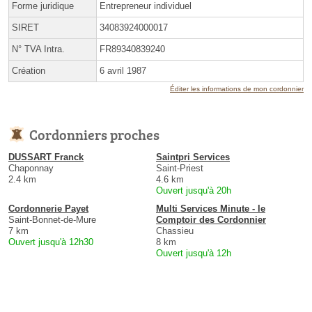
Forme juridique
Entrepreneur individuel
SIRET
34083924000017
N° TVA Intra.
FR89340839240
Création
6 avril 1987
Éditer les informations de mon cordonnier
Cordonniers proches
DUSSART Franck
Saintpri Services
Chaponnay
Saint-Priest
2.4 km
4.6 km
Ouvert jusqu'à 20h
Cordonnerie Payet
Multi Services Minute - le
Saint-Bonnet-de-Mure
Comptoir des Cordonnier
7 km
Chassieu
Ouvert jusqu'à 12h30
8 km
Ouvert jusqu'à 12h