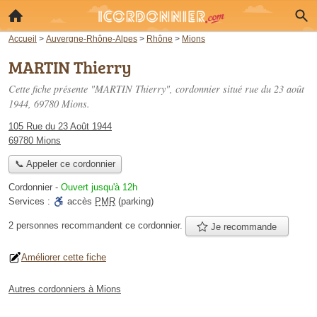
Accueil
>
Auvergne-Rhône-Alpes
>
Rhône
>
Mions
MARTIN Thierry
Cette fiche présente "MARTIN Thierry", cordonnier situé
rue du 23 août
1944
, 69780 Mions.
105 Rue du 23 Août 1944
69780 Mions
📞 Appeler ce cordonnier
Cordonnier
-
Ouvert jusqu'à 12h
Services :
accès
PMR
(parking)
2 personnes
recommandent
ce cordonnier.
Je recommande
Améliorer cette fiche
Autres cordonniers à Mions