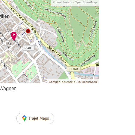
© contributeurs OpenStreetMap
Corriger l’adresse ou la localisation
-Wagner
Trajet Maps