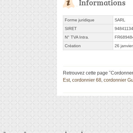
Informations
Forme juridique
SARL
SIRET
9484113
N° TVA Intra.
FR68948
Création
26 janvie
Retrouvez cette page "Cordonner
Est
,
cordonnier 68
,
cordonnier Gu