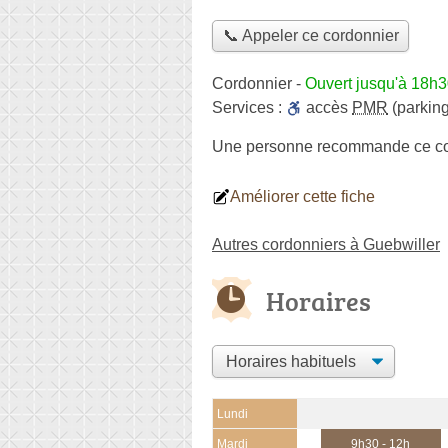
📞 Appeler ce cordonnier
Cordonnier
-
Ouvert jusqu'à 18h
Services :
accès
PMR
(parking
Une personne
recommande
ce c
Améliorer cette fiche
Autres cordonniers à Guebwiller
Horaires
Lundi
Mardi
9h30 - 12h