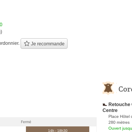
30
)
ordonnier.
Je recommande
Cor
Retouche 
Centre
Place Hôtel d
280 mètres
Fermé
Ouvert jusq
14h - 18h30