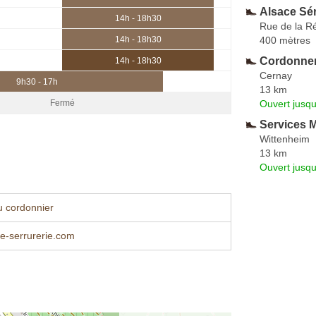
Alsace Sér
14h - 18h30
Rue de la R
400 mètres
14h - 18h30
Cordonner
14h - 18h30
Cernay
9h30 - 17h
13 km
Ouvert jusqu
Fermé
Services 
Wittenheim
13 km
Ouvert jusq
u cordonnier
e-serrurerie.com