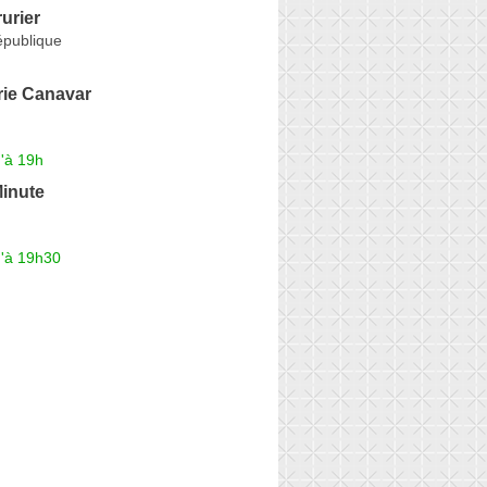
urier
épublique
ie Canavar
'à 19h
Minute
u'à 19h30