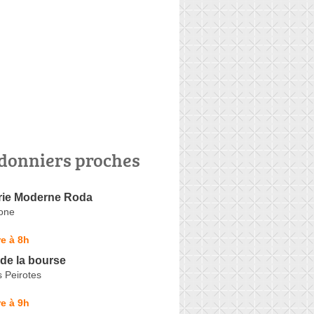
donniers proches
ie Moderne Roda
one
e à 8h
 de la bourse
 Peirotes
e à 9h