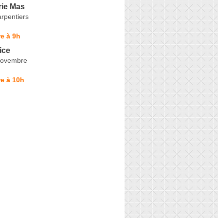
ie Mas
rpentiers
e à 9h
ice
Novembre
e à 10h