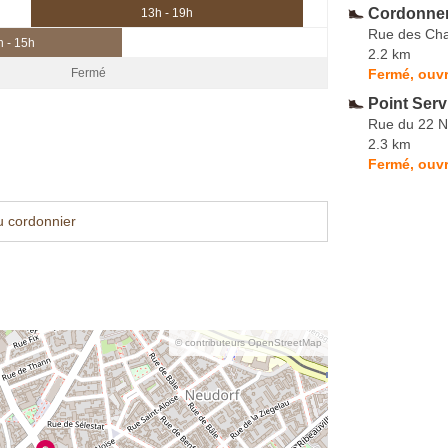
Cordonner
13h - 19h
Rue des Cha
h - 15h
2.2 km
Fermé, ouvr
Fermé
Point Serv
Rue du 22 
2.3 km
Fermé, ouvr
u cordonnier
© contributeurs OpenStreetMap