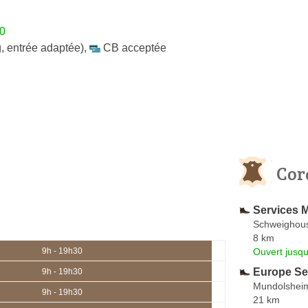
30
, entrée adaptée)
,
CB acceptée
Cor
Services 
Schweighou
8 km
Ouvert jusq
9h - 19h30
Europe Ser
9h - 19h30
Mundolshei
9h - 19h30
21 km