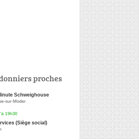
donniers proches
Minute Schweighouse
se-sur-Moder
u'à 19h30
vices (Siège social)
m