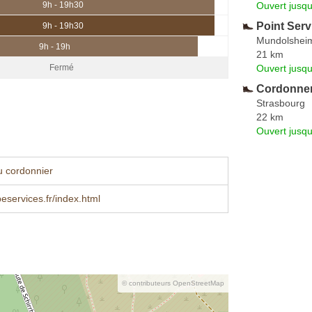
Ouvert jusqu
9h - 19h30
Point Serv
9h - 19h30
Mundolshei
9h - 19h
21 km
Ouvert jusqu
Fermé
Cordonner
Strasbourg
22 km
Ouvert jusqu
u cordonnier
services.fr/index.html
© contributeurs OpenStreetMap