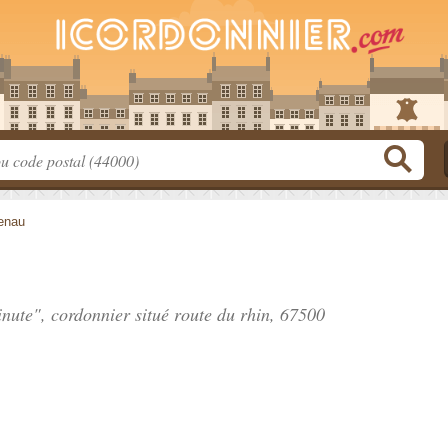
enau
inute", cordonnier situé
route du rhin
, 67500