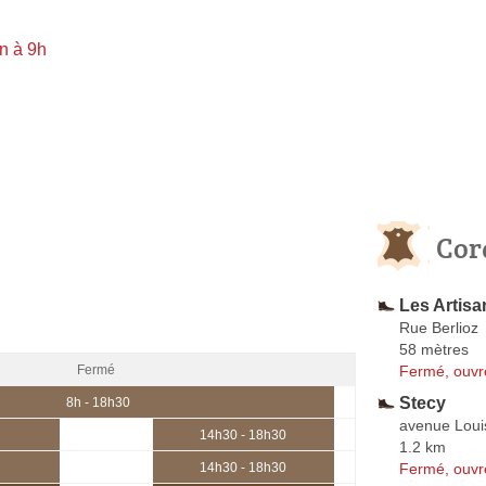
n à 9h
Cor
Les Artisa
Rue Berlioz
58 mètres
Fermé, ouvr
Fermé
Stecy
8h - 18h30
avenue Loui
14h30 - 18h30
1.2 km
Fermé, ouvr
14h30 - 18h30