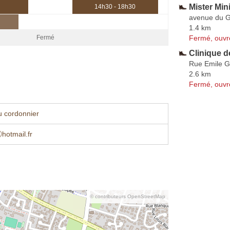
Mister Mini
14h30 - 18h30
avenue du G
1.4 km
Fermé, ouvr
Fermé
Clinique d
Rue Emile G
2.6 km
Fermé, ouvr
u cordonnier
ⓐhotmail.fr
© contributeurs OpenStreetMap