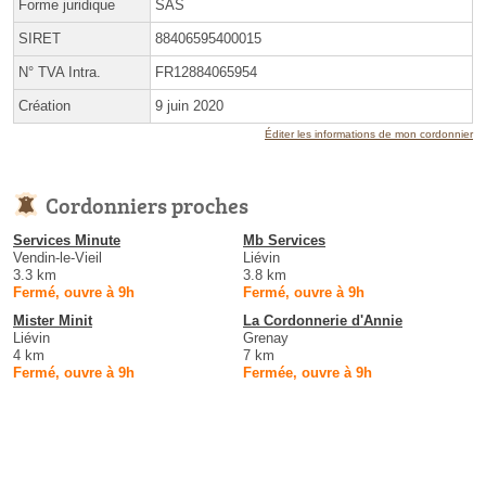
Forme juridique
SAS
SIRET
88406595400015
N° TVA Intra.
FR12884065954
Création
9 juin 2020
Éditer les informations de mon cordonnier
Cordonniers proches
Services Minute
Mb Services
Vendin-le-Vieil
Liévin
3.3 km
3.8 km
Fermé, ouvre à 9h
Fermé, ouvre à 9h
Mister Minit
La Cordonnerie d'Annie
Liévin
Grenay
4 km
7 km
Fermé, ouvre à 9h
Fermée, ouvre à 9h