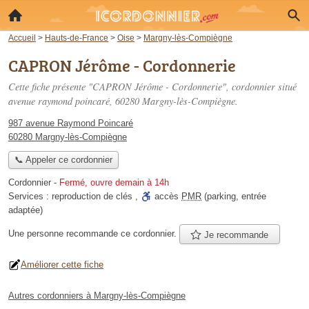
Accueil
>
Hauts-de-France
>
Oise
>
Margny-lès-Compiègne
CAPRON Jérôme - Cordonnerie
Cette fiche présente "CAPRON Jérôme - Cordonnerie", cordonnier situé
avenue raymond poincaré
, 60280 Margny-lès-Compiègne.
987 avenue Raymond Poincaré
60280 Margny-lès-Compiègne
📞 Appeler ce cordonnier
Cordonnier
-
Fermé, ouvre demain à 14h
Services :
reproduction de clés
,
accès
PMR
(parking, entrée
adaptée)
Une personne
recommande
ce cordonnier.
Je recommande
Améliorer cette fiche
Autres cordonniers à Margny-lès-Compiègne