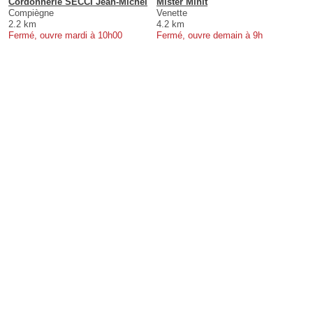
Cordonnerie SECCI Jean-Michel
Mister Minit
Compiègne
Venette
2.2 km
4.2 km
Fermé, ouvre mardi à 10h00
Fermé, ouvre demain à 9h