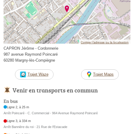
Corriger l’adresse ou la localisation
CAPRON Jérôme - Cordonnerie
987 avenue Raymond Poincaré
60280 Margny-lès-Compiègne
Trajet Waze
Trajet Maps
Venir en transports en commun
En bus
Ligne 2, à 25 m
Arrêt Poincaré - C. Commercial - 964 Avenue Raymond Poincaré
Ligne 3, à 334 m
Arrêt Bannière du roi - 21 Rue de l'Estacade