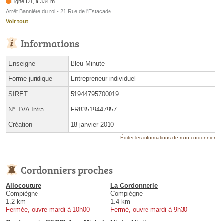
Ligne D1, à 334 m
Arrêt Bannière du roi - 21 Rue de l'Estacade
Voir tout
Informations
Enseigne
Bleu Minute
Forme juridique
Entrepreneur individuel
SIRET
51944795700019
N° TVA Intra.
FR83519447957
Création
18 janvier 2010
Éditer les informations de mon cordonnier
Cordonniers proches
Allocouture
La Cordonnerie
Compiègne
Compiègne
1.2 km
1.4 km
Fermée, ouvre mardi à 10h00
Fermé, ouvre mardi à 9h30