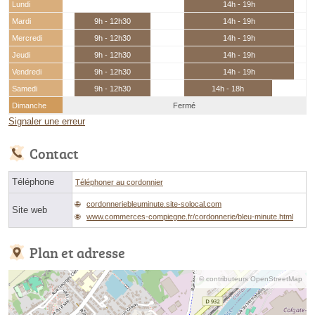
Lundi
14h - 19h
Mardi
9h - 12h30
14h - 19h
Mercredi
9h - 12h30
14h - 19h
Jeudi
9h - 12h30
14h - 19h
Vendredi
9h - 12h30
14h - 19h
Samedi
9h - 12h30
14h - 18h
Dimanche
Fermé
Signaler une erreur
Contact
Téléphone
Téléphoner au cordonnier
cordonneriebleuminute.site-solocal.com
Site web
www.commerces-compiegne.fr/cordonnerie/bleu-minute.html
Plan et adresse
© contributeurs OpenStreetMap