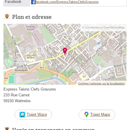
Facebook
facebook.com/ExpressTalonsClefsGravures
Plan et adresse
© contributeurs OpenStreetMap
Corriger l’adresse ou la localisation
Express Talons Clefs Gravures
233 Rue Carnot
59150 Wattrelos
Trajet Waze
Trajet Maps
Venir en transports en commun