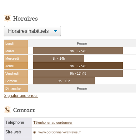
Horaires
Lundi
Fermé
Mardi
9h - 17h45
Mercredi
9h - 14h
Jeudi
9h - 17h45
Vendredi
9h - 17h45
Samedi
9h - 15h
Dimanche
Fermé
Signaler une erreur
Contact
Téléphone
Téléphoner au cordonnier
Site web
www.cordonnier-wattrelos.fr