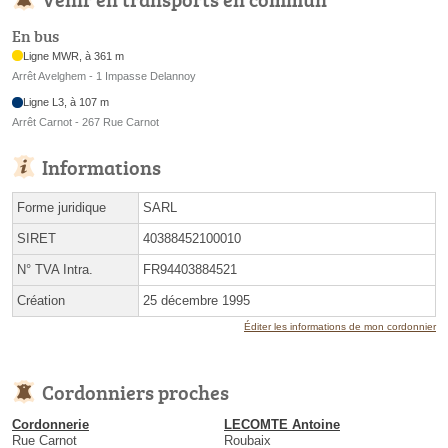
En bus
Ligne MWR, à 361 m
Arrêt Avelghem - 1 Impasse Delannoy
Ligne L3, à 107 m
Arrêt Carnot - 267 Rue Carnot
Informations
Forme juridique
SARL
SIRET
40388452100010
N° TVA Intra.
FR94403884521
Création
25 décembre 1995
Éditer les informations de mon cordonnier
Cordonniers proches
Cordonnerie
LECOMTE Antoine
Rue Carnot
Roubaix