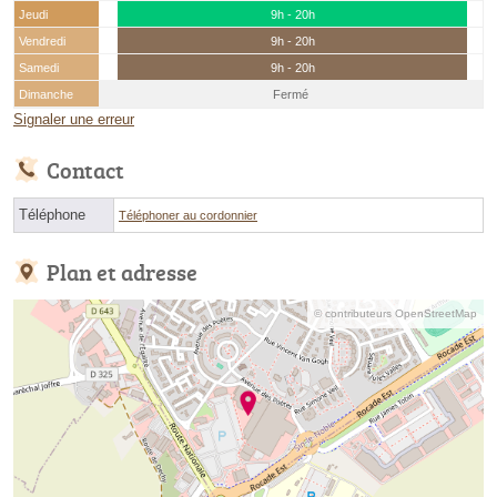
Jeudi
9h - 20h
Vendredi
9h - 20h
Samedi
9h - 20h
Dimanche
Fermé
Signaler une erreur
Contact
Téléphone
Téléphoner au cordonnier
Plan et adresse
© contributeurs OpenStreetMap