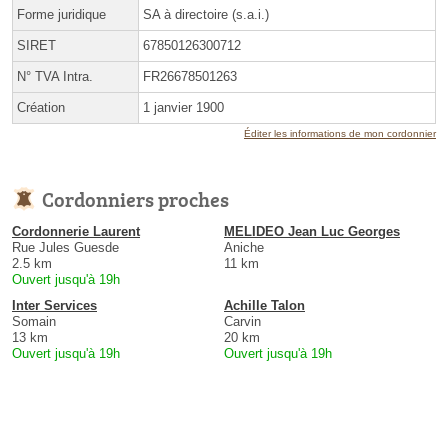
Forme juridique
SA à directoire (s.a.i.)
SIRET
67850126300712
N° TVA Intra.
FR26678501263
Création
1 janvier 1900
Éditer les informations de mon cordonnier
Cordonniers proches
Cordonnerie Laurent
MELIDEO Jean Luc Georges
Rue Jules Guesde
Aniche
2.5 km
11 km
Ouvert jusqu'à 19h
Inter Services
Achille Talon
Somain
Carvin
13 km
20 km
Ouvert jusqu'à 19h
Ouvert jusqu'à 19h