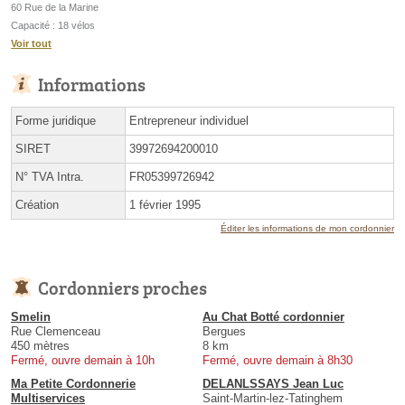
60 Rue de la Marine
Capacité : 18 vélos
Voir tout
Informations
Forme juridique
Entrepreneur individuel
SIRET
39972694200010
N° TVA Intra.
FR05399726942
Création
1 février 1995
Éditer les informations de mon cordonnier
Cordonniers proches
Smelin
Au Chat Botté cordonnier
Rue Clemenceau
Bergues
450 mètres
8 km
Fermé, ouvre demain à 10h
Fermé, ouvre demain à 8h30
Ma Petite Cordonnerie
DELANLSSAYS Jean Luc
Multiservices
Saint-Martin-lez-Tatinghem