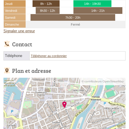
Jeudi
8h - 12h
14h - 19h30
Vendredi
8h30 - 12h
14h - 21h
Samedi
7h30 - 20h
Dimanche
Fermé
Signaler une erreur
Contact
Téléphone
Téléphoner au cordonnier
Plan et adresse
© contributeurs OpenStreetMap