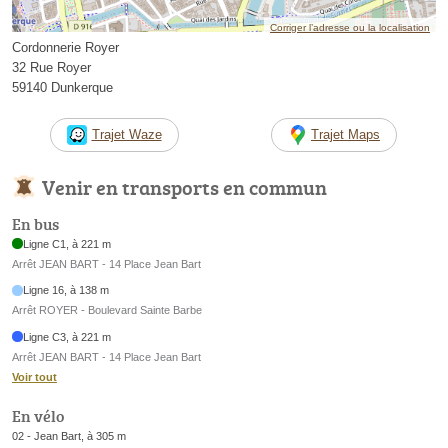
Corriger l’adresse ou la localisation
Cordonnerie Royer
32 Rue Royer
59140 Dunkerque
Trajet Waze
Trajet Maps
Venir en transports en commun
En bus
Ligne C1, à 221 m
Arrêt JEAN BART - 14 Place Jean Bart
Ligne 16, à 138 m
Arrêt ROYER - Boulevard Sainte Barbe
Ligne C3, à 221 m
Arrêt JEAN BART - 14 Place Jean Bart
Voir tout
En vélo
02 - Jean Bart, à 305 m