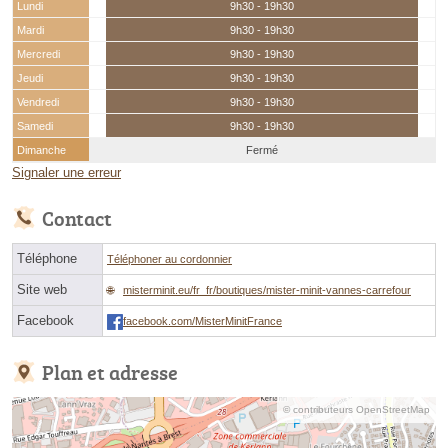
Lundi
9h30 - 19h30
Mardi
9h30 - 19h30
Mercredi
9h30 - 19h30
Jeudi
9h30 - 19h30
Vendredi
9h30 - 19h30
Samedi
9h30 - 19h30
Dimanche
Fermé
Signaler une erreur
Contact
Téléphone
Téléphoner au cordonnier
Site web
misterminit.eu/fr_fr/boutiques/mister-minit-vannes-carrefour
Facebook
facebook.com/MisterMinitFrance
Plan et adresse
© contributeurs OpenStreetMap