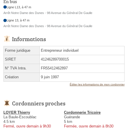
En bus
Ligne L13, à 47 m
Arrêt Notre Dame des Dunes - 98 Avenue du Général De Gaulle
Ligne 13, à 47 m
Arrêt Notre Dame des Dunes - 98 Avenue du Général De Gaulle
Informations
Forme juridique
Entrepreneur individuel
SIRET
41246289700015
N° TVA Intra.
FR55412462897
Création
9 juin 1997
Éditer les informations de mon cordonnier
Cordonniers proches
LOYER Thierry
Cordonnerie Tricoire
La Baule-Escoublac
Guérande
4.5 km
5 km
Fermé, ouvre demain à 9h30
Fermée, ouvre demain à 8h30