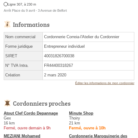
Ligne 307, à 230 m
Arrêt Place du 9 avril - 3 Avenue de Belfort
Informations
Nom commercial
Cordonnerie Correia-l'Atelier du Cordonnier
Forme juridique
Entrepreneur individuel
SIRET
40031826700038
N° TVA Intra.
FR44400318267
Création
2 mars 2020
Éditer les informations de mon cordonnier
Cordonniers proches
Atout Clef Cordo Depannage
Minute Shop
Gex
Thoiry
16 km
21 km
Fermé, ouvre demain à 9h
Fermé, ouvre à 10h
MEZIANI Mohamed
Cordonnerie Maroquinerie des