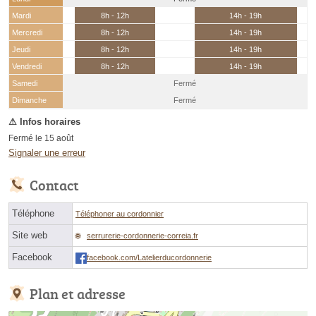
Mardi
8h - 12h
14h - 19h
Mercredi
8h - 12h
14h - 19h
Jeudi
8h - 12h
14h - 19h
Vendredi
8h - 12h
14h - 19h
Samedi
Fermé
(15 août)
Dimanche
Fermé
Fermé le 15 août
Signaler une erreur
Contact
Téléphone
Téléphoner au cordonnier
Site web
serrurerie-cordonnerie-correia.fr
Facebook
facebook.com/Latelierducordonnerie
Plan et adresse