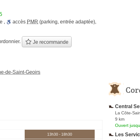
5
ie
,
accès
PMR
(parking, entrée adaptée)
,
ordonnier.
Je recommande
ne-de-Saint-Geoirs
Cor
Central Se
La Côte-Sai
9 km
Ouvert jusqu
Les Servi
13h30 - 18h30