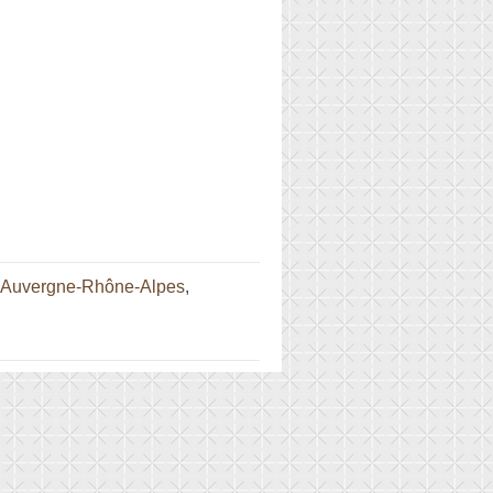
r Auvergne-Rhône-Alpes
,