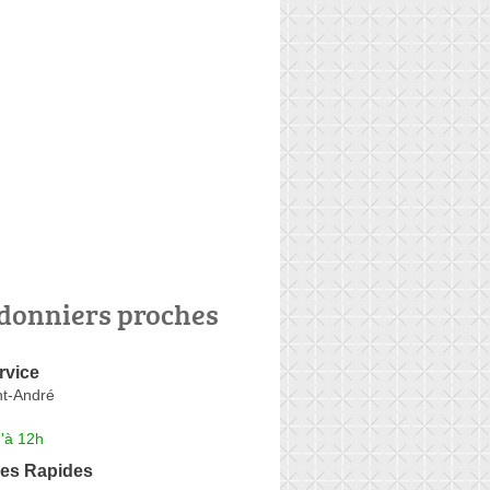
donniers proches
rvice
nt-André
'à 12h
ces Rapides