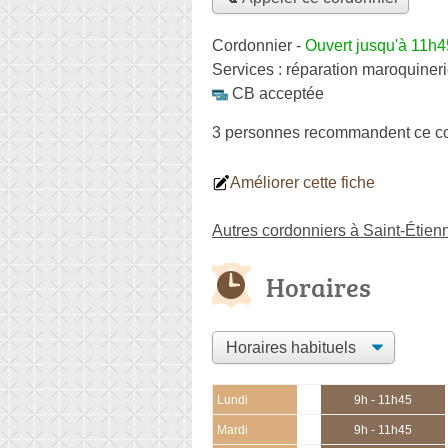
Cordonnier
-
Ouvert jusqu'à 11h4
Services :
réparation maroquiner
CB acceptée
3 personnes
recommandent
ce c
Améliorer cette fiche
Autres cordonniers à Saint-Étien
Horaires
Lundi
9h - 11h45
Mardi
9h - 11h45