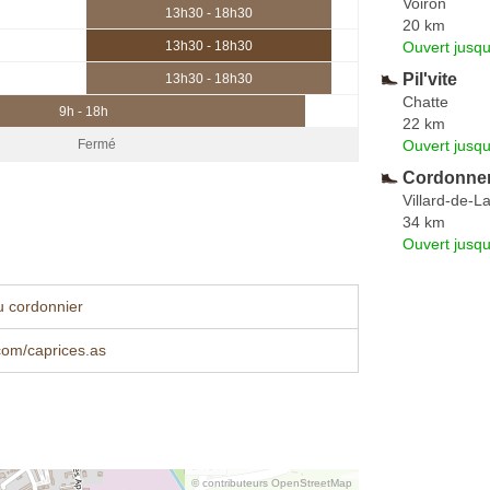
Voiron
13h30 - 18h30
20 km
Ouvert jusqu
13h30 - 18h30
Pil'vite
13h30 - 18h30
Chatte
9h - 18h
22 km
Ouvert jusqu
Fermé
Cordonner
Villard-de-L
34 km
Ouvert jusqu
u cordonnier
com/caprices.as
© contributeurs OpenStreetMap