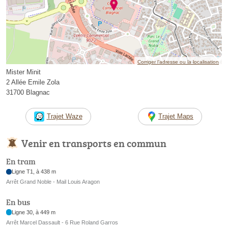
Corriger l’adresse ou la localisation
Mister Minit
2 Allée Emile Zola
31700 Blagnac
Trajet Waze
Trajet Maps
Venir en transports en commun
En tram
Ligne T1, à 438 m
Arrêt Grand Noble - Mail Louis Aragon
En bus
Ligne 30, à 449 m
Arrêt Marcel Dassault - 6 Rue Roland Garros