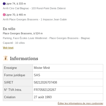
Ligne 74, à 333 m
Arrêt Ctre Cial Blagnac - 103 Rond-Point Denis Diderot
Ligne 70, à 465 m
Arrêt Place Georges Brassens - 1 Impasse Jean Gabin
En vélo
Place Georges Brassens, à 524 m
Parking, Face Écoles Louis Weidknnet - Place Georges Brassens - Blagnac
Capacité : 16 vélos
Voir tout
Informations
Enseigne
Mister Minit
Forme juridique
SAS
SIRET
58212026707408
N° TVA Intra.
FR70582120267
Création
27 août 1993
Éditer les informations de mon cordonnier