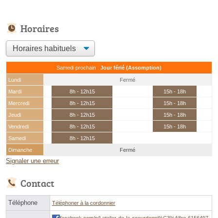
Horaires
Samedi prochain :
Jour férié (Assomption)
Lundi
Fermé
Mardi
8h - 12h15
15h - 18h
Mercredi
8h - 12h15
15h - 18h
Jeudi
8h - 12h15
15h - 18h
Vendredi
8h - 12h15
15h - 18h
Samedi
8h - 12h15
Dimanche
Fermé
Signaler une erreur
Contact
Téléphone
Téléphoner à la cordonnier
facebook.com/p/Latelier-de-la-coeurdonni%C3%A8re-6156497