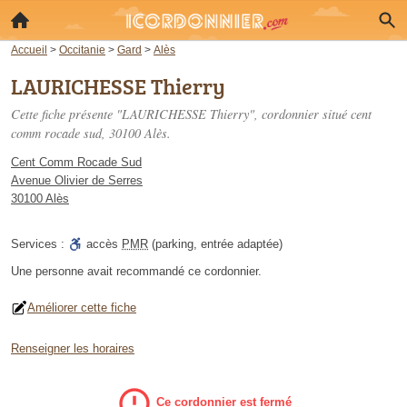
Accueil
>
Occitanie
>
Gard
>
Alès
LAURICHESSE Thierry
Cette fiche présente "LAURICHESSE Thierry", cordonnier situé
cent
comm rocade sud
, 30100 Alès.
Cent Comm Rocade Sud
Avenue Olivier de Serres
30100 Alès
Services :
accès
PMR
(parking, entrée adaptée)
Une personne
avait recommandé
ce cordonnier.
Améliorer cette fiche
Renseigner les horaires
Ce cordonnier est fermé