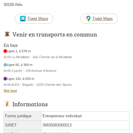
30100 Alès
Trajet Waze
Trajet Maps
Venir en transports en commun
En bus
Ligne 1, à 578 m
Arrêt La Miraillette - 1bis Chemin de la Miraillette
Ligne 60, à 364 m
Arrêt Cyprès - 148 Avenue d’Anduze
Ligne 142, à 629 m
Arrêt ALES - Brigade - 1639 Chemin des Sports
Voir tout
Informations
Forme juridique
Entrepreneur individuel
SIRET
39830083000013