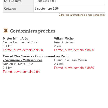
N° TVA Intra.
FR48398300830
Création
5 septembre 1994
Éditer les informations de mon cordonnier
Cordonniers proches
Mister Minit Alès
Villani Michel
Centre Commercial Cora
Rue Dr Serres
1.1 km
2 km
Fermé, ouvre demain à 9h30
Fermé, ouvre demain à 8h30
Cuir et Cles Service - Cordonnerie
Lou Pegot
- Serrurerie - Multiservices
Grand Rue Jean Moulin
Rue du 19 Mars 1962
2.4 km
2.1 km
Fermé, ouvre demain à 8h30
Fermé, ouvre demain à 9h