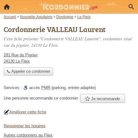
Accueil
>
Nouvelle-Aquitaine
>
Dordogne
>
Le Fleix
Cordonnerie VALLEAU Laurent
Cette fiche présente "Cordonnerie VALLEAU Laurent", cordonnier situé
rue du pignier
, 24130 Le Fleix.
281 Rue du Pignier
24130 Le Fleix
📞 Appeler ce cordonnier
Services :
accès
PMR
(parking, entrée adaptée)
Une personne
recommande
ce cordonnier.
Je recommande
Améliorer cette fiche
Renseigner les horaires
Autres cordonniers au Fleix