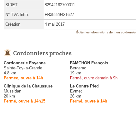
SIRET
82942162700011
N° TVA Intra.
FR38829421627
Création
4 mai 2017
Éditer les informations de mon cordonnier
Cordonniers proches
Cordonnerie Foyenne
FAMCHON François
Sainte-Foy-la-Grande
Bergerac
4.8 km
19 km
Fermée, ouvre à 14h
Fermé, ouvre demain à 9h
Clinique de la Chaussure
Le Contre Pied
Mussidan
Eymet
20 km
26 km
Fermé, ouvre à 14h15
Fermé, ouvre à 14h