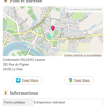
Plan et adresse
© contributeurs OpenStreetMap
Corriger l’adresse ou la localisation
Cordonnerie VALLEAU Laurent
281 Rue du Pignier
24130 Le Fleix
Trajet Waze
Trajet Maps
Informations
Forme juridique
Entrepreneur individuel