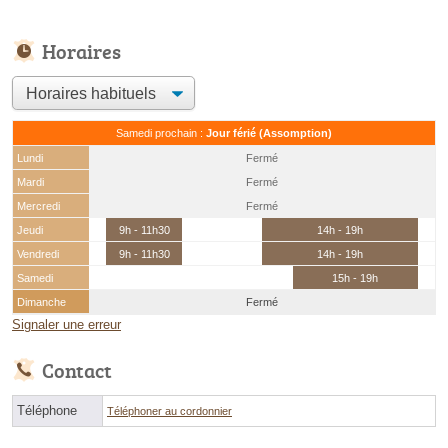
Horaires
Samedi prochain :
Jour férié (Assomption)
Lundi
Fermé
Mardi
Fermé
Mercredi
Fermé
Jeudi
9h - 11h30
14h - 19h
Vendredi
9h - 11h30
14h - 19h
Samedi
15h - 19h
Dimanche
Fermé
Signaler une erreur
Contact
Téléphone
Téléphoner au cordonnier