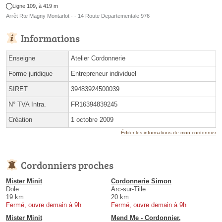
Ligne 109, à 419 m
Arrêt Rte Magny Montarlot - - 14 Route Departementale 976
Informations
Enseigne
Atelier Cordonnerie
Forme juridique
Entrepreneur individuel
SIRET
39483924500039
N° TVA Intra.
FR16394839245
Création
1 octobre 2009
Éditer les informations de mon cordonnier
Cordonniers proches
Mister Minit
Cordonnerie Simon
Dole
Arc-sur-Tille
19 km
20 km
Fermé, ouvre demain à 9h
Fermé, ouvre demain à 9h
Mister Minit
Mend Me - Cordonnier,