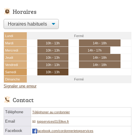
Horaires
Lundi
Fermé
Mardi
10h - 13h
14h - 18h
Mercredi
10h - 13h
14h - 17h
Jeudi
10h - 13h
14h - 18h
Vendredi
10h - 13h
14h - 18h
Samedi
10h - 13h
Dimanche
Fermé
Signaler une erreur
Contact
Téléphone
Téléphoner au cordonnier
Email
topservices01ⓐlive.fr
Facebook
facebook.com/cordonnerietopservices