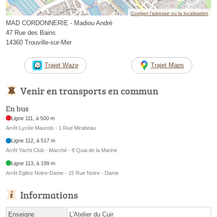
Corriger l’adresse ou la localisation
MAD CORDONNERIE - Madiou André
47 Rue des Bains
14360 Trouville-sur-Mer
Trajet Waze
Trajet Maps
Venir en transports en commun
En bus
Ligne 111, à 500 m
Arrêt Lycée Maurois - 1 Rue Mirabeau
Ligne 112, à 517 m
Arrêt Yacht Club - Marché - 8 Quai de la Marine
Ligne 113, à 199 m
Arrêt Eglise Notre-Dame - 15 Rue Notre - Dame
Informations
Enseigne
L'Atelier du Cuir