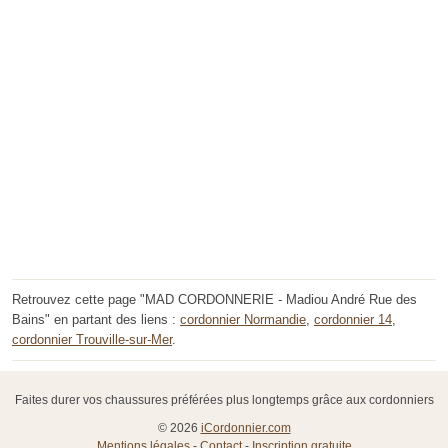
Retrouvez cette page "MAD CORDONNERIE - Madiou André Rue des
Bains" en partant des liens :
cordonnier Normandie
,
cordonnier 14
,
cordonnier Trouville-sur-Mer
.
Faites durer vos chaussures préférées plus longtemps grâce aux cordonniers
© 2026
iCordonnier.com
Mentions légales
-
Contact
-
Inscription gratuite