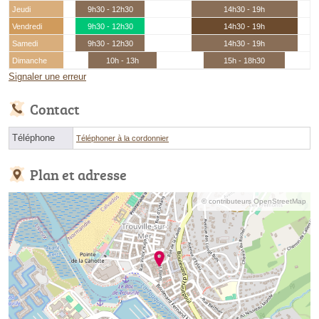
Jeudi
9h30 - 12h30
14h30 - 19h
Vendredi
9h30 - 12h30
14h30 - 19h
Samedi
9h30 - 12h30
14h30 - 19h
Dimanche
10h - 13h
15h - 18h30
Signaler une erreur
Contact
Téléphone
Téléphoner à la cordonnier
Plan et adresse
© contributeurs OpenStreetMap