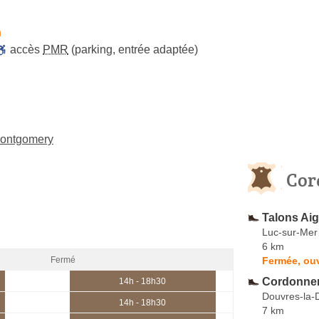
h
accès
PMR
(parking, entrée adaptée)
-Montgomery
Cor
Talons Aig
Luc-sur-Mer
6 km
Fermée, ouv
Fermé
Cordonner
14h - 18h30
Douvres-la-
14h - 18h30
7 km