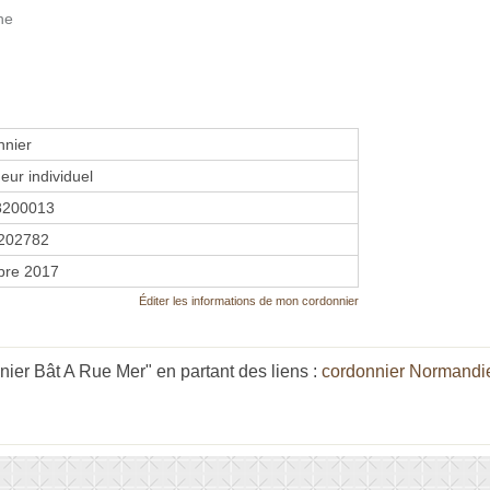
ne
nnier
eur individuel
8200013
202782
bre 2017
Éditer les informations de mon cordonnier
ier Bât A Rue Mer" en partant des liens :
cordonnier Normandi