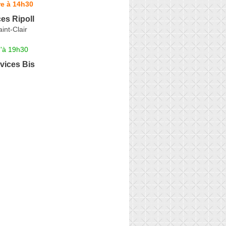
re à 14h30
ces Ripoll
int-Clair
u'à 19h30
vices Bis