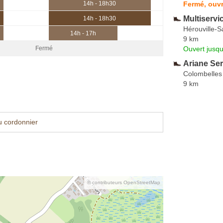
Fermé, ouv
14h - 18h30
Multiservi
14h - 18h30
Hérouville-Sa
14h - 17h
9 km
Ouvert jusq
Fermé
Ariane Ser
Colombelles
9 km
u cordonnier
© contributeurs OpenStreetMap