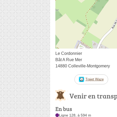
Le Cordonnier
Bât A Rue Mer
14880 Colleville-Montgomery
Trajet Waze
Venir en trans
En bus
Ligne 128, à 594 m