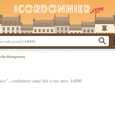
eville-Montgomery
nier", cordonnier situé
bât a rue mer
, 14880