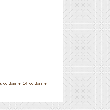
e
,
cordonnier 14
,
cordonnier