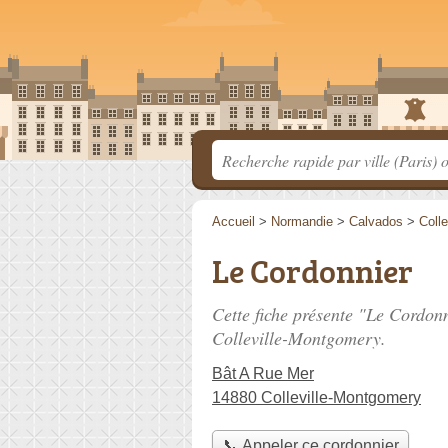
Accueil
>
Normandie
>
Calvados
>
Coll
Le Cordonnier
Cette fiche présente "Le Cordon
Colleville-Montgomery.
Bât A Rue Mer
14880 Colleville-Montgomery
📞 Appeler ce cordonnier