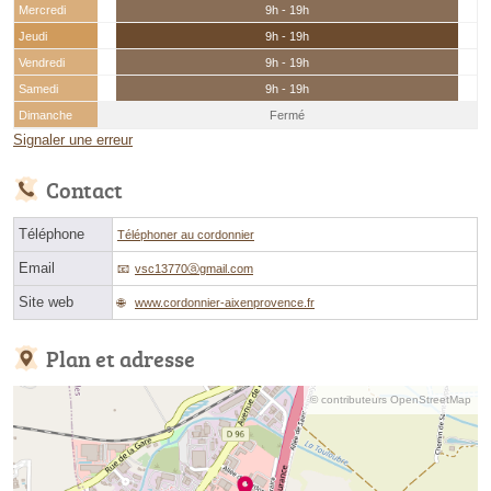
Mercredi
9h - 19h
Jeudi
9h - 19h
Vendredi
9h - 19h
Samedi
9h - 19h
Dimanche
Fermé
Signaler une erreur
Contact
Téléphone
Téléphoner au cordonnier
Email
vsc13770ⓐgmail.com
Site web
www.cordonnier-aixenprovence.fr
Plan et adresse
© contributeurs OpenStreetMap