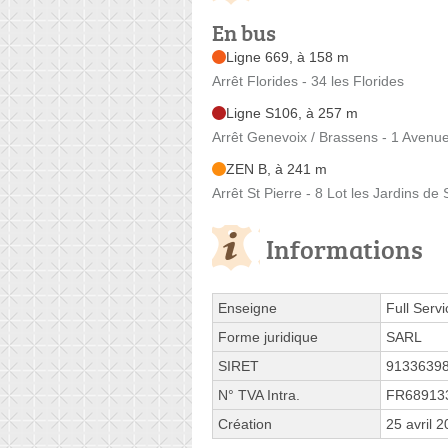
En bus
Ligne 669, à 158 m
Arrêt Florides - 34 les Florides
Ligne S106, à 257 m
Arrêt Genevoix / Brassens - 1 Avenu
ZEN B, à 241 m
Arrêt St Pierre - 8 Lot les Jardins de 
Informations
Enseigne
Full Serv
Forme juridique
SARL
SIRET
9133639
N° TVA Intra.
FR68913
Création
25 avril 