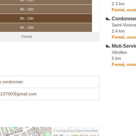
9h - 19h
2.3 km
Fermé, ouvr
9h - 19h
Cordonner
9h - 19h
Saint-Victore
9h - 19h
2.4 km
Fermé, ouvr
Fermé
Muti-Servi
Vitrolles
5 km
Fermé, ouvr
u cordonnier
ces13700ⓐgmail.com
© contributeurs OpenStreetMap