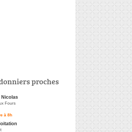
donniers proches
Nicolas
ux Fours
e à 8h
oitation
t