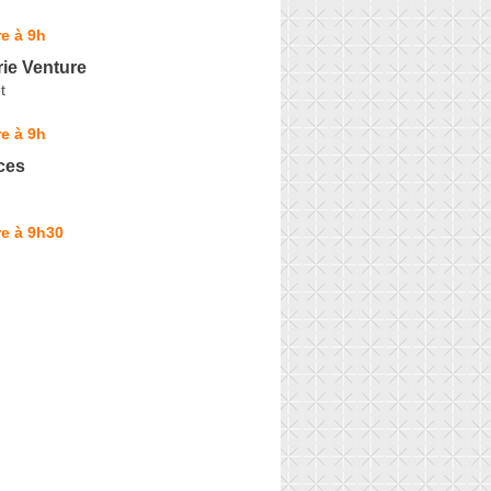
e à 9h
ie Venture
t
e à 9h
ces
e à 9h30