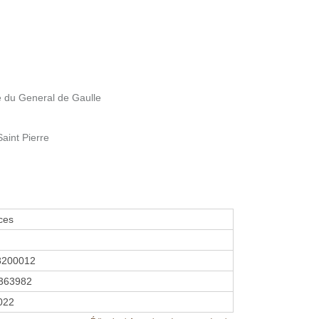
e du General de Gaulle
Saint Pierre
ices
8200012
363982
2022