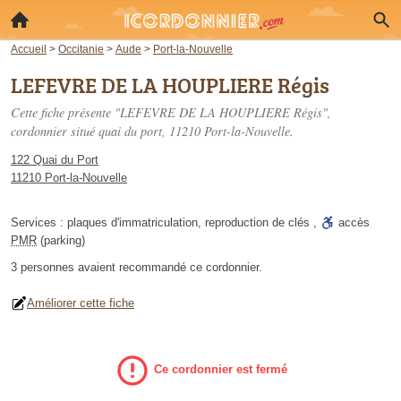
Accueil
>
Occitanie
>
Aude
>
Port-la-Nouvelle
LEFEVRE DE LA HOUPLIERE Régis
Cette fiche présente "LEFEVRE DE LA HOUPLIERE Régis",
cordonnier situé
quai du port
, 11210 Port-la-Nouvelle.
122 Quai du Port
11210 Port-la-Nouvelle
Services :
plaques d'immatriculation
,
reproduction de clés
,
accès
PMR
(parking)
3 personnes
avaient recommandé
ce cordonnier.
Améliorer cette fiche
Ce cordonnier est fermé